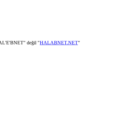
"HAL'E'BNET" değil "
HALABNET.NET
"