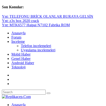
Son Konular:
Ynt: TELEFONU BRİCK OLANLAR BURAYA GELSİN
Ynt: z3x box 2020 crack
Ynt: MTK6577 Haipai N7102 Fabrika ROM
Anasayfa
Forum
İnceleme
Telefon incelemeleri
Uygulama incelemeleri
Mobil Haber
Genel Haber
Android Haber
Teknoloji
Anasayfa