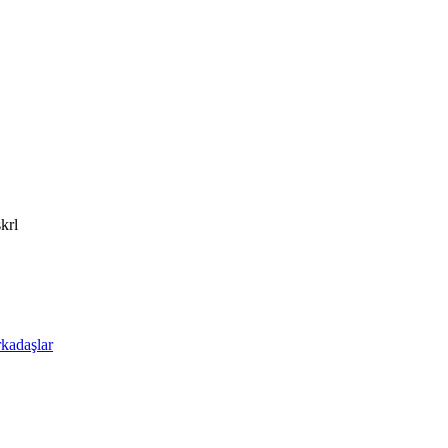
krl
kadaşlar