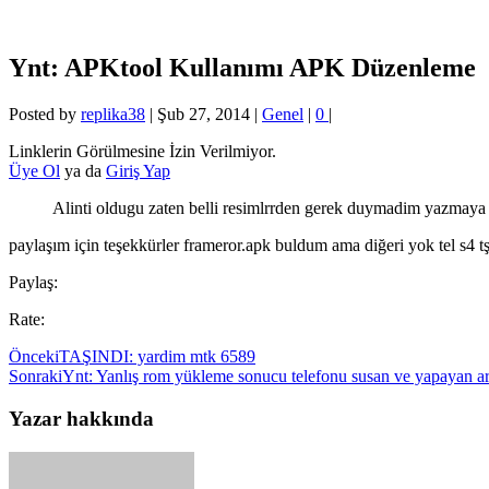
Ynt: APKtool Kullanımı APK Düzenleme
Posted by
replika38
|
Şub 27, 2014
|
Genel
|
0
|
Linklerin Görülmesine İzin Verilmiyor.
Üye Ol
ya da
Giriş Yap
Alinti oldugu zaten belli resimlrrden gerek duymadim yazmaya
paylaşım için teşekkürler frameror.apk buldum ama diğeri yok tel s4 tş
Paylaş:
Rate:
Önceki
TAŞINDI: yardim mtk 6589
Sonraki
Ynt: Yanlış rom yükleme sonucu telefonu susan ve yapayan ar
Yazar hakkında