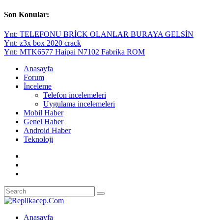
Son Konular:
Ynt: TELEFONU BRİCK OLANLAR BURAYA GELSİN
Ynt: z3x box 2020 crack
Ynt: MTK6577 Haipai N7102 Fabrika ROM
Anasayfa
Forum
İnceleme
Telefon incelemeleri
Uygulama incelemeleri
Mobil Haber
Genel Haber
Android Haber
Teknoloji
Anasayfa