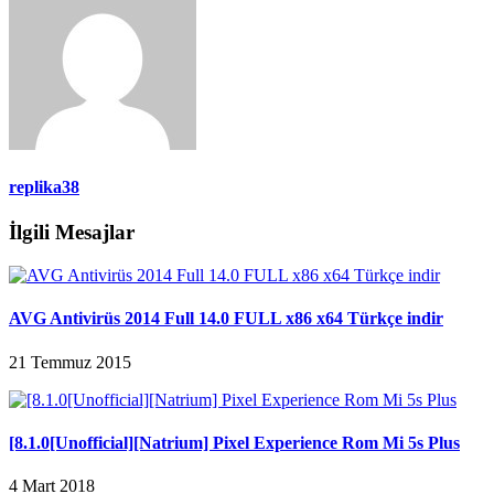
replika38
İlgili Mesajlar
AVG Antivirüs 2014 Full 14.0 FULL x86 x64 Türkçe indir
21 Temmuz 2015
[8.1.0[Unofficial][Natrium] Pixel Experience Rom Mi 5s Plus
4 Mart 2018