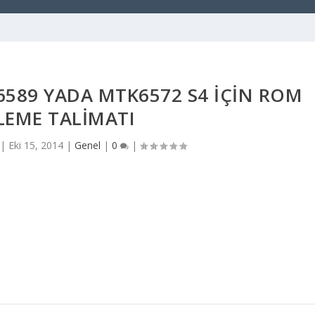
589 YADA MTK6572 S4 İÇIN ROM
LEME TALIMATI
|
Eki 15, 2014
|
Genel
|
0
|