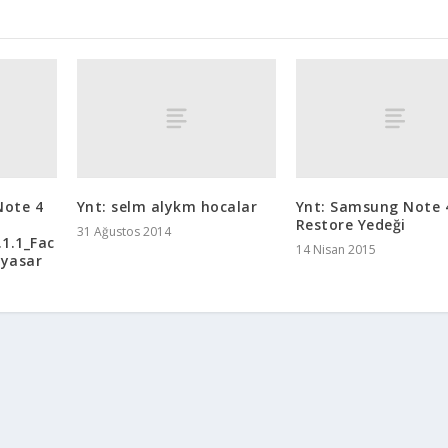
Note 4
Ynt: selm alykm hocalar
Ynt: Samsung Note 
Restore Yedeği
31 Ağustos 2014
1.1_Fac
14 Nisan 2015
dyasar