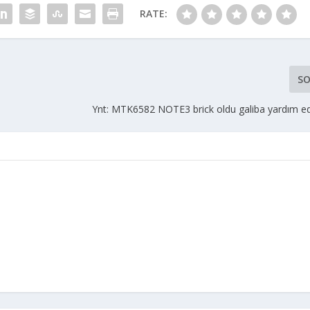
RATE:
SO
Ynt: MTK6582 NOTE3 brick oldu galiba yardım ed