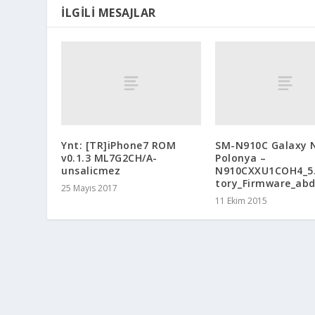
İLGILI MESAJLAR
Ynt: [TR]iPhone7 ROM
SM-N910C Galaxy 
v0.1.3 ML7G2CH/A-
Polonya –
unsalicmez
N910CXXU1COH4_5.
tory_Firmware_ab
25 Mayıs 2017
11 Ekim 2015