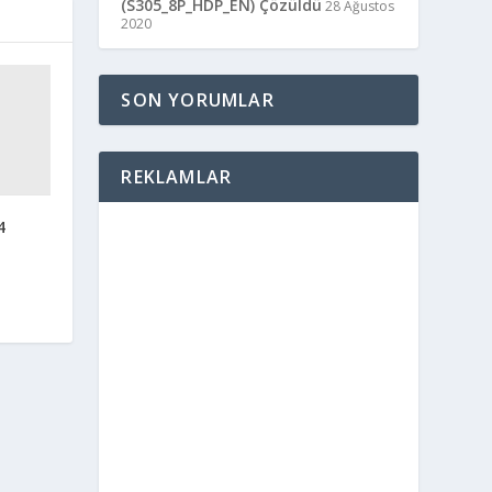
(S305_8P_HDP_EN) Çözüldü
28 Ağustos
2020
SON YORUMLAR
REKLAMLAR
4