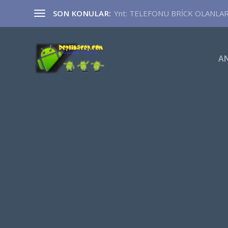
SON KONULAR:
Ynt: TELEFONU BRİCK OLANLA
A