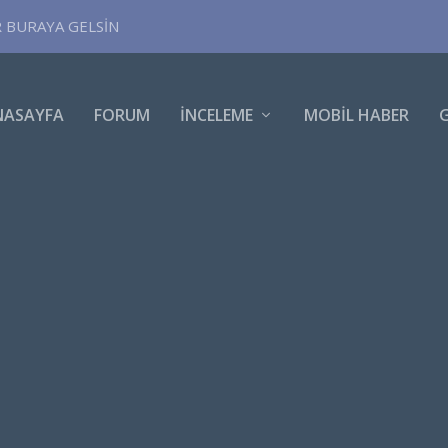
R BURAYA GELSİN
NASAYFA
FORUM
İNCELEME
MOBIL HABER