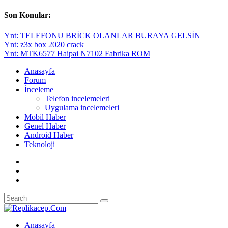
Son Konular:
Ynt: TELEFONU BRİCK OLANLAR BURAYA GELSİN
Ynt: z3x box 2020 crack
Ynt: MTK6577 Haipai N7102 Fabrika ROM
Anasayfa
Forum
İnceleme
Telefon incelemeleri
Uygulama incelemeleri
Mobil Haber
Genel Haber
Android Haber
Teknoloji
Anasayfa