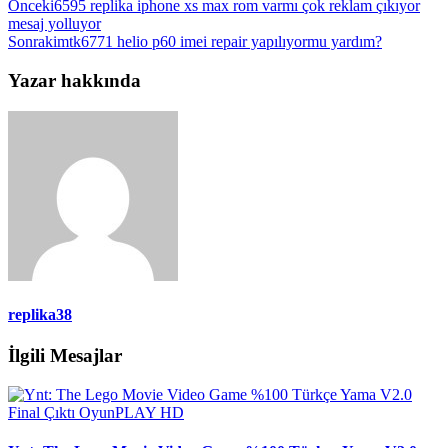
Önceki
6595 replika iphone xs max rom varmı çok reklam çıkıyor
mesaj yolluyor
Sonraki
mtk6771 helio p60 imei repair yapılıyormu yardım?
Yazar hakkında
replika38
İlgili Mesajlar