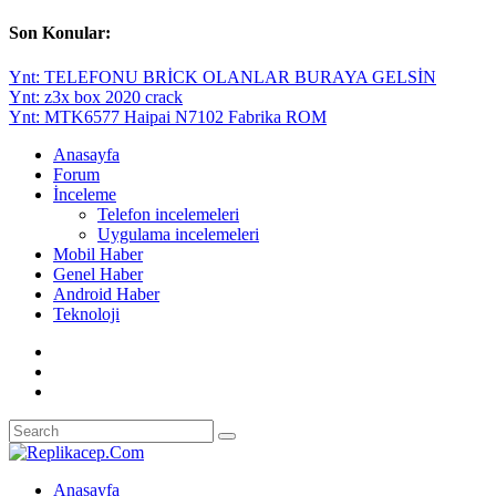
Son Konular:
Ynt: TELEFONU BRİCK OLANLAR BURAYA GELSİN
Ynt: z3x box 2020 crack
Ynt: MTK6577 Haipai N7102 Fabrika ROM
Anasayfa
Forum
İnceleme
Telefon incelemeleri
Uygulama incelemeleri
Mobil Haber
Genel Haber
Android Haber
Teknoloji
Anasayfa