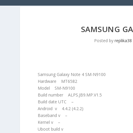
SAMSUNG GA
Posted by
replika38
Samsung Galaxy Note 4 SM-N9100
Hardware MT6582
Model SM-N9100
Build number ALPS.JB9.MP.V1.5
Build date UTC –
Android v 4.4.2 (4.2.2)
Baseband v –
Kernel v –
Uboot build v 