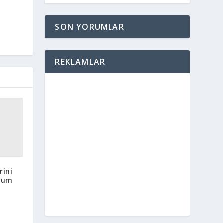
SON YORUMLAR
REKLAMLAR
rini
orum