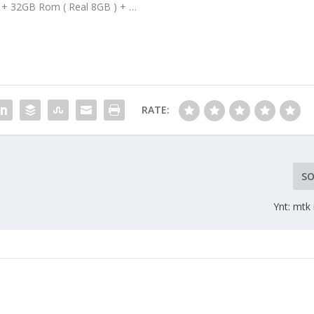
+ 32GB Rom ( Real 8GB ) + …
RATE:
SO
Ynt: mtk 