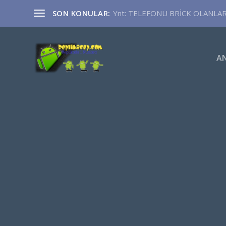
SON KONULAR:
Ynt: TELEFONU BRİCK OLANLA
A