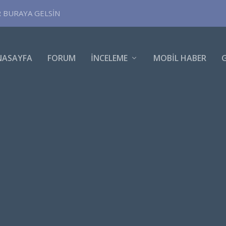
R BURAYA GELSİN
NASAYFA
FORUM
İNCELEME
MOBIL HABER