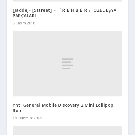
[Jadde]- [5street] – 「ＲＥＨＢＥＲ」 ÖZEL EŞYA
PARÇALARI
5 Kasım 2018
Ynt: General Mobile Discovery 2 Mini Lollipop
Rom
18 Temmuz 2016