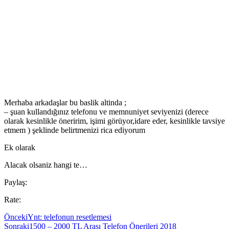
Merhaba arkadaşlar bu baslik altinda ;
– şuan kullandığınız telefonu ve memnuniyet seviyenizi (derece
olarak kesinlikle öneririm, işimi görüyor,idare eder, kesinlikle tavsiye
etmem ) şeklinde belirtmenizi rica ediyorum
Ek olarak
Alacak olsaniz hangi te…
Paylaş:
Rate:
Önceki
Ynt: telefonun resetlemesi
Sonraki
1500 – 2000 TL Arası Telefon Önerileri 2018