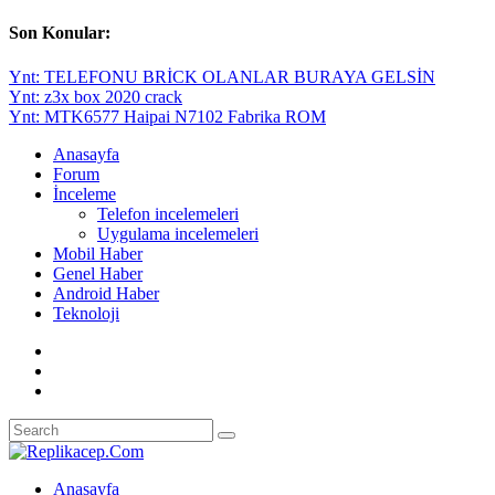
Son Konular:
Ynt: TELEFONU BRİCK OLANLAR BURAYA GELSİN
Ynt: z3x box 2020 crack
Ynt: MTK6577 Haipai N7102 Fabrika ROM
Anasayfa
Forum
İnceleme
Telefon incelemeleri
Uygulama incelemeleri
Mobil Haber
Genel Haber
Android Haber
Teknoloji
Anasayfa