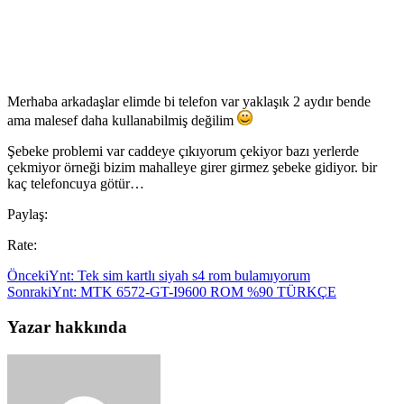
Merhaba arkadaşlar elimde bi telefon var yaklaşık 2 aydır bende
ama malesef daha kullanabilmiş değilim
Şebeke problemi var caddeye çıkıyorum çekiyor bazı yerlerde
çekmiyor örneği bizim mahalleye girer girmez şebeke gidiyor. bir
kaç telefoncuya götür…
Paylaş:
Rate:
Önceki
Ynt: Tek sim kartlı siyah s4 rom bulamıyorum
Sonraki
Ynt: MTK 6572-GT-I9600 ROM %90 TÜRKÇE
Yazar hakkında