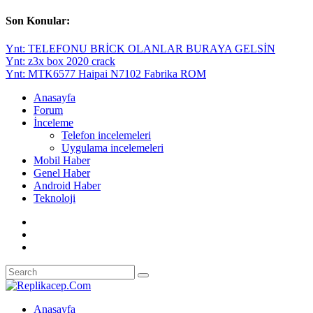
Son Konular:
Ynt: TELEFONU BRİCK OLANLAR BURAYA GELSİN
Ynt: z3x box 2020 crack
Ynt: MTK6577 Haipai N7102 Fabrika ROM
Anasayfa
Forum
İnceleme
Telefon incelemeleri
Uygulama incelemeleri
Mobil Haber
Genel Haber
Android Haber
Teknoloji
Anasayfa