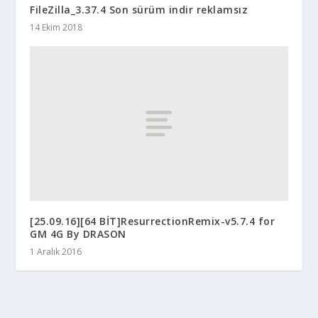
FileZilla_3.37.4 Son sürüm indir reklamsız
14 Ekim 2018
[25.09.16][64 BİT]ResurrectionRemix-v5.7.4 for
GM 4G By DRASON
1 Aralık 2016