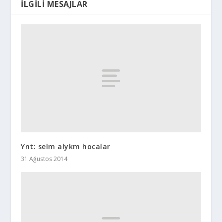
İLGILI MESAJLAR
Ynt: selm alykm hocalar
31 Ağustos 2014