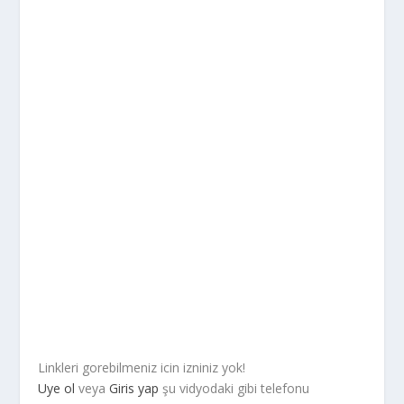
Linkleri gorebilmeniz icin izniniz yok!
Uye ol
veya
Giris yap
şu vidyodaki gibi telefonu