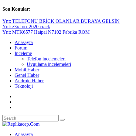
Son Konular:
Ynt: TELEFONU BRİCK OLANLAR BURAYA GELSİN
Ynt: z3x box 2020 crack
Ynt: MTK6577 Haipai N7102 Fabrika ROM
Anasayfa
Forum
İnceleme
Telefon incelemeleri
Uygulama incelemeleri
Mobil Haber
Genel Haber
Android Haber
Teknoloji
Anasayfa