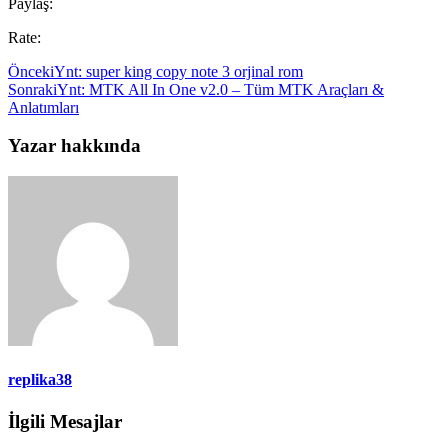
Paylaş:
Rate:
Önceki
Ynt: super king copy note 3 orjinal rom
Sonraki
Ynt: MTK All In One v2.0 – Tüm MTK Araçları &
Anlatımları
Yazar hakkında
replika38
İlgili Mesajlar