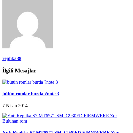
replika38
İlgili Mesajlar
bütün romlar burda ?note 3
7 Nisan 2014
Ynt: Replika S7 MT6571 SM_G930FD FIRMWERE Zor