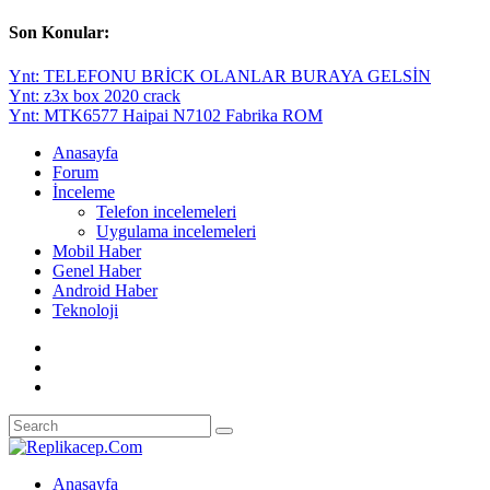
Son Konular:
Ynt: TELEFONU BRİCK OLANLAR BURAYA GELSİN
Ynt: z3x box 2020 crack
Ynt: MTK6577 Haipai N7102 Fabrika ROM
Anasayfa
Forum
İnceleme
Telefon incelemeleri
Uygulama incelemeleri
Mobil Haber
Genel Haber
Android Haber
Teknoloji
Anasayfa