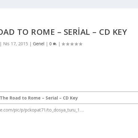
OAD TO ROME – SERIAL – CD KEY
|
Nis 17, 2015
|
Genel
|
0
|
-The Road to Rome – Serial – CD Key
me.com/pic/p/pckopat71/to_dosya_turu_1….