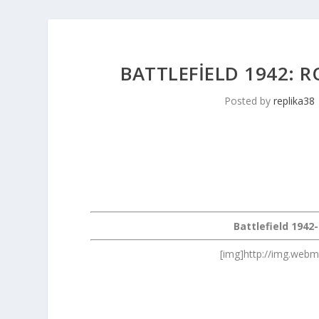
BATTLEFIELD 1942: R
Posted by
replika38
Battlefield 1942
[img]http://img.web