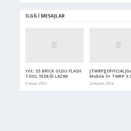
İLGILI MESAJLAR
Ynt: S5 BRİCK OLDU FLASH
[TWRP][OFFICIAL]G
TOOL YEDEĞİ LAZIM
Mobile 5+ TWRP 3.0
5 Nisan 2015
24 Kasım 2016