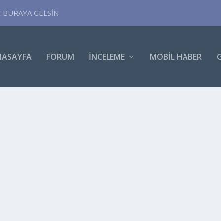
R BURAYA GELSİN
NASAYFA
FORUM
İNCELEME
MOBIL HABER