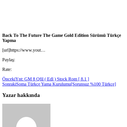
Back To The Future The Game Gold Edition Sürümü Türkçe
Yapma
[url]https://www.yout…
Paylaş:
Rate:
Önceki
Ynt: GM 8 Qfil ( Edl ) Stock Rom [ 8.1 ]
Sonraki
Soma Türkçe Yama Kurulumu[Sorunsuz %100 Türkçe]
Yazar hakkında