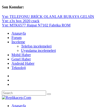
Son Konular:
Ynt: TELEFONU BRİCK OLANLAR BURAYA GELSİN
Ynt: z3x box 2020 crack
Ynt: MTK6577 Haipai N7102 Fabrika ROM
Anasayfa
Forum
İnceleme
Telefon incelemeleri
Uygulama incelemeleri
Mobil Haber
Genel Haber
Android Haber
Teknoloji
Anasayfa