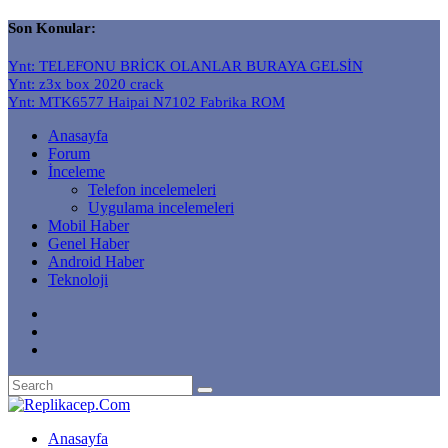
Son Konular:
Ynt: TELEFONU BRİCK OLANLAR BURAYA GELSİN
Ynt: z3x box 2020 crack
Ynt: MTK6577 Haipai N7102 Fabrika ROM
Anasayfa
Forum
İnceleme
Telefon incelemeleri
Uygulama incelemeleri
Mobil Haber
Genel Haber
Android Haber
Teknoloji
Anasayfa